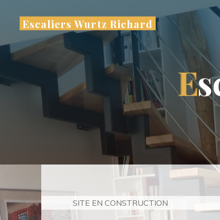
Aller
au
Escaliers Wurtz Richard
contenu
E
s
SITE EN CONSTRUCTION