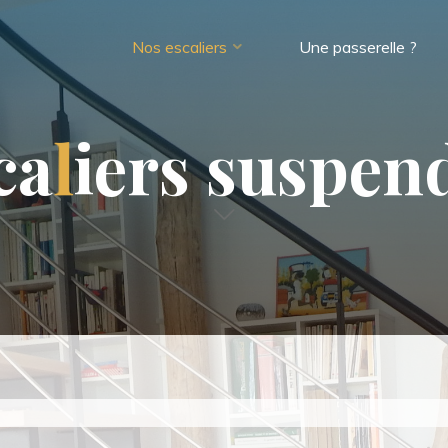
Nos escaliers
Une passerelle ?
c
a
l
i
e
r
s
s
u
s
p
e
n